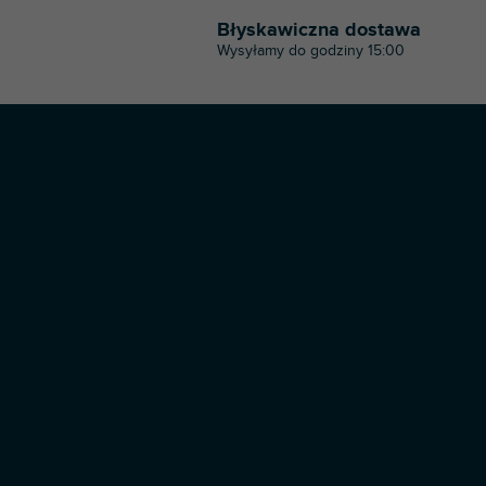
Błyskawiczna dostawa
Wysyłamy do godziny 15:00
S
t
o
p
k
a
Copyright 2026
Profi-dj
. Wszystkie prawa zastrzeżone.