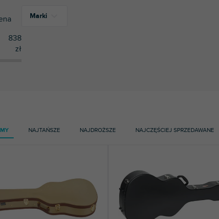
Marki
ena
838
zł
4
Razzor
3
Stagg
AMY
NAJTAŃSZE
NAJDROŻSZE
NAJCZĘŚCIEJ SPRZEDAWANE