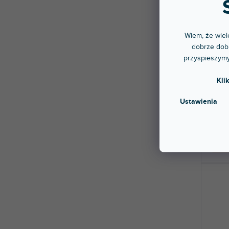
Wiem, że wiele
dobrze dobr
Wood
przyspieszymy
Kli
Dostę
stac
Ustawienia
Futera
385