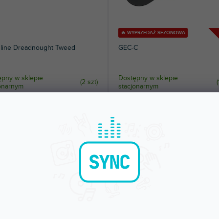
🔥 WYPRZEDAŻ SEZONOWA
line Dreadnought Tweed
GEC-C
pny w sklepie
Dostępny w sklepie
(
2 szt
)
(
jonarnym
stacjonarnym
k na gitarę akustyczną wykonany z
Kuferek na gitarę klasyczną. Powierzc
warstwowej sklejki.
wykonana z czarnego winylu.
zł
302 zł
DO KOSZYKA
DO KOSZYKA