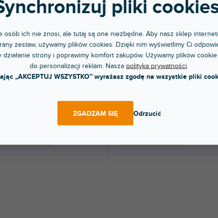
Synchronizuj pliki cookies
 osób ich nie znosi, ale tutaj są one niezbędne. Aby nasz sklep internet
RABAT
any zestaw, używamy plików cookies. Dzięki nim wyświetlimy Ci odpowie
line Dreadnought Olive
Futerał z Włókna Szklanego na G
 działanie strony i poprawimy komfort zakupów. Używamy plików cookie
Klasyczną Biały
do personalizacji reklam. Nasza
polityka prywatności
.
kając „AKCEPTUJ WSZYSTKO” wyrażasz zgodę na wszystkie pliki cook
pny w sklepie
Ponad tydzień
(
1 szt
)
jonarnym
Wytrzymała, laminowana twarda waliz
ł na gitarę akustyczną.
gitarę klasyczną 4/4. Chroni...
ZGADZAM SIĘ
Odrzucić
 zł
838 zł
DO KOSZYKA
DO KOSZYKA