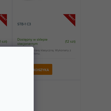
RABAT
RABAT
STB-1 C3
Dostępny w sklepie
1 szt
)
(
12 szt
)
stacjonarnym
hnia
Kuferek na gitarę klasyczną. Wykonany z
czarnego nylonu.
52,10 zł
DO KOSZYKA