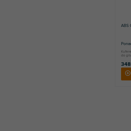
ABS C
Ponad
Kufere
do git
348