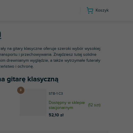
Koszyk
rę klasyczną
ą
ały na gitary klasyczne oferuje szeroki wybór wysokiej
ransportu i przechowywania. Znajdziesz tutaj solidne
im drewnianym wyglądzie, a także wytrzymałe futerały
zeństwo i ochronę.
na gitarę klasyczną
STB-1 C3
Dostępny w sklepie
(
12 szt
)
stacjonarnym
52,10 zł