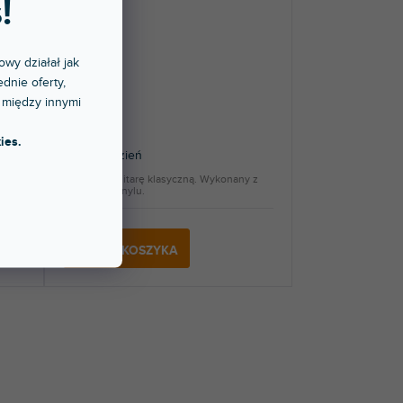
!
owy działał jak
dnie oferty,
itarę
GCA-C BK
 między innymi
ies.
Ponad tydzień
ka na
Kuferek na gitarę klasyczną. Wykonany z
czarnego winylu.
423 zł
DO KOSZYKA