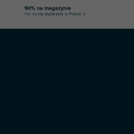
90% na magazynie
I to, co się wydarzyło w Polsce :-)
Opracował Shoptet Premium