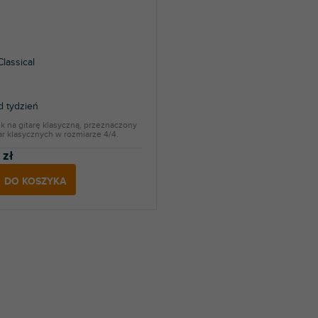
lassical
 tydzień
k na gitarę klasyczną, przeznaczony
ar klasycznych w rozmiarze 4/4.
 zł
DO KOSZYKA
K
o
n