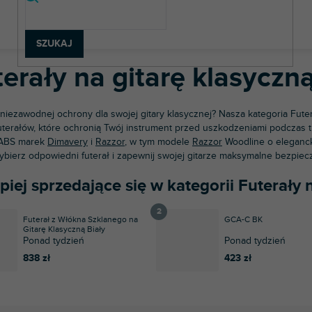
strumenty muzyczne
Gitary
Futerały na gitary
Futerały na gita
SZUKAJ
erały na gitarę klasyczn
niezawodnej ochrony dla swojej gitary klasycznej? Nasza kategoria Futer
futerałów, które ochronią Twój instrument przed uszkodzeniami podczas t
 ABS marek
Dimavery
i
Razzor
, w tym modele
Razzor
Woodline o eleganck
ybierz odpowiedni futerał i zapewnij swojej gitarze maksymalne bezpiec
piej sprzedające się w kategorii Futerały 
Futerał z Włókna Szklanego na
GCA-C BK
Gitarę Klasyczną Biały
Ponad tydzień
Ponad tydzień
838 zł
423 zł