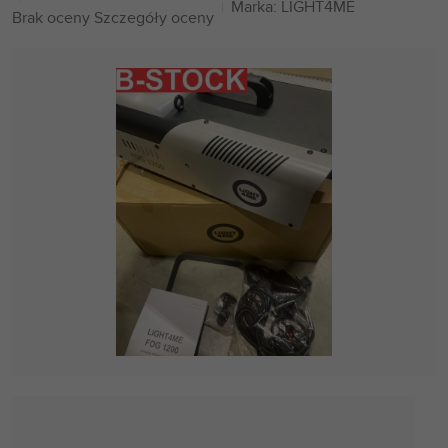
Marka:
LIGHT4ME
Średnia
Brak oceny
Szczegóły oceny
ocena
produktu
wynosi
0,0
na
5
gwiazdek.