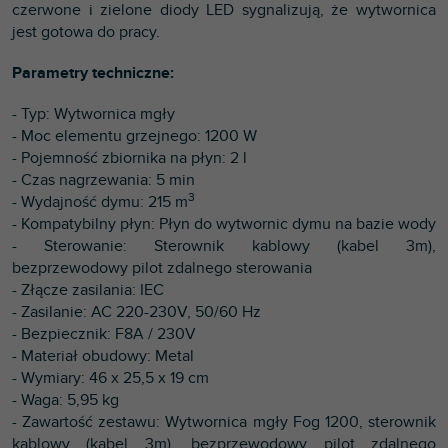
czerwone i zielone diody LED sygnalizują, że wytwornica
jest gotowa do pracy.
Parametry techniczne:
- Typ: Wytwornica mgły
- Moc elementu grzejnego: 1200 W
- Pojemność zbiornika na płyn: 2 l
- Czas nagrzewania: 5 min
3
- Wydajność dymu: 215 m
- Kompatybilny płyn: Płyn do wytwornic dymu na bazie wody
- Sterowanie: Sterownik kablowy (kabel 3m),
bezprzewodowy pilot zdalnego sterowania
- Złącze zasilania: IEC
- Zasilanie: AC 220-230V, 50/60 Hz
- Bezpiecznik: F8A / 230V
- Materiał obudowy: Metal
- Wymiary: 46 x 25,5 x 19 cm
- Waga: 5,95 kg
- Zawartość zestawu: Wytwornica mgły Fog 1200, sterownik
kablowy (kabel 3m), bezprzewodowy pilot zdalnego