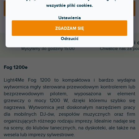
wszystkie pliki cookies.
DODAJ DO KOSZYKA
Ustawienia
ZGADZAM SIĘ
Odrzucić
Błyskawiczna dostawa
Komunikacja i 
Wysyłamy do godziny 15:00
Chwalicie nas za po
Fog 1200e
Light4Me Fog 1200 to kompaktowa i bardzo wydajna
wytwornica mgły sterowana przewodowym kontrolerem lub
bezprzewodowym pilotem, wyposażona w element
grzewczy o mocy 1200 W, dzięki któremu szybko się
nagrzewa. Wytwornica jest doskonałym narzędziem pracy
dla mobilnych DJ-ów, zespołów muzycznych oraz firm
organizujących różnego rodzaju imprezy. Idealnie nadaje się
na sceny, do klubów tanecznych, na dyskoteki, ale także na
wesela lub imprezy sylwestrowe.