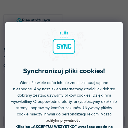
B-stock (towar używany) - w pełni sprawny produkt z
kompletnym wyposażeniem.
Drobne wady kosmetyczne.
Opis wad:
Towar używany - kurz, włosowate rysy, drobne
Synchronizuj pliki cookies!
otarcia. Oryginalne pudełko. Produkt w pełni funkcjonalny.
Wiem, że wiele osób ich nie znosi, ale tutaj są one
niezbędne. Aby nasz sklep internetowy działał jak dobrze
236 zł
dobrany zestaw, używamy plików cookies. Dzięki nim
wyświetlimy Ci odpowiednie oferty, przyspieszymy działanie
195,04 zł bez VAT
strony i poprawimy komfort zakupów. Używamy plików
306 zł
cookie między innymi do personalizacji reklam. Nasza
polityka prywatności
.
−
+
Klikając „AKCEPTUJ WSZYSTKO” wyrażasz zgodę na