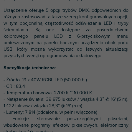
Urządzenie oferuje 5 opcji trybów DMX, odpowiednich do
różnych zastosowań, a także szereg konfigurowalnych opcji,
w tym opcjonalną częstotliwość odświeżania LED i tryby
ściemniania. Są one dostępne za pośrednictwem
kolorowego panelu LCD z 6-przyciskowym menu
umieszczonym na panelu bocznym urządzenia obok portu
USB, który można wykorzystać do łatwych aktualizacji
przyszłych wersji oprogramowania układowego.
Specyfikacja techniczna:
- Źródło: 19 x 40W RGBL LED (50 000 h.)
- CRI: 83,4
- Temperatura barwowa: 2700 K ~ 10 000 K
- Natężenie światła: 39 975 luksów / wiązka 4,3° @ 16' (5 m),
1 422 luksów / wiązka 28,3° @ 16' (5 m)
- Lumeny: 7 814 (oddalone, w pełni włączone)
- Funkcje: sterowanie poszczególnymi pikselami,
wbudowane programy efektów pikselowych, elektroniczny
stroboskop / ściemniacz