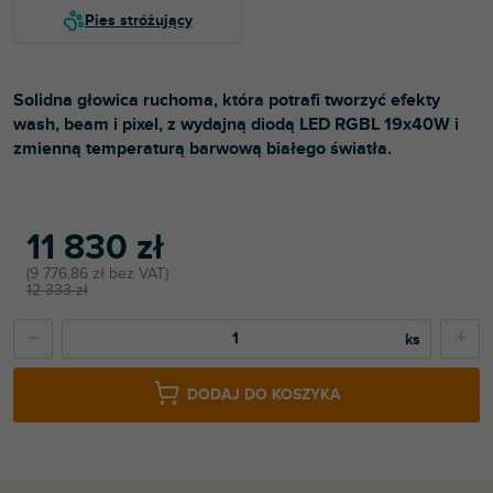
Solidna głowica ruchoma, która potrafi tworzyć efekty
wash, beam i pixel, z wydajną diodą LED RGBL 19x40W i
zmienną temperaturą barwową białego światła.
11 830 zł
9 776,86 zł bez VAT
12 333 zł
−
+
DODAJ DO KOSZYKA