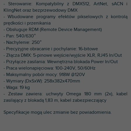
- Sterowanie: Kompatybilny z DMX512, ArtNet, sACN i
KlingNet oraz bezprzewodowy DMX
- Wbudowane programy efektów pikselowych z kontrolą
prędkości i przenikania
- Obsługuje RDM (Remote Device Management)
- Pan: 540/630°
- Nachylenie: 250°
- Precyzyjne obracanie i pochylanie: 16-bitowe
- Złącza DMX: 5-pinowe wejście/wyjście XLR, RJ45 In/Out
- Przyłącze zasilania: Wewnętrzna blokada Power In/Out
- Praca wielonapięciowa: 100-240V, 50/60Hz
- Maksymalny pobór mocy: 918W @120V
- Wymiary (DxSxW): 258x382x470mm
- Waga: 19 kg
- Zestaw zawiera: uchwyty Omega 180 mm (2x), kabel
zasilający z blokadą 1,83 m, kabel zabezpieczający
Specyfikacje mogą ulec zmianie bez powiadomienia.