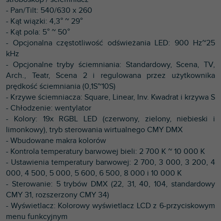
- Pan/Tilt: 540/630 x 260
- Kąt wiązki: 4,3° ~ 29°
- Kąt pola: 5° ~ 50°
- Opcjonalna częstotliwość odświeżania LED: 900 Hz~25
kHz
- Opcjonalne tryby ściemniania: Standardowy, Scena, TV,
Arch., Teatr, Scena 2 i regulowana przez użytkownika
prędkość ściemniania (0,1S~10S)
- Krzywe ściemniacza: Square, Linear, Inv. Kwadrat i krzywa S
- Chłodzenie: wentylator
- Kolory: 19x RGBL LED (czerwony, zielony, niebieski i
limonkowy), tryb sterowania wirtualnego CMY DMX
- Wbudowane makra kolorów
- Kontrola temperatury barwowej bieli: 2 700 K ~ 10 000 K
- Ustawienia temperatury barwowej: 2 700, 3 000, 3 200, 4
000, 4 500, 5 000, 5 600, 6 500, 8 000 i 10 000 K
- Sterowanie: 5 trybów DMX (22, 31, 40, 104, standardowy
CMY 31, rozszerzony CMY 34)
- Wyświetlacz: Kolorowy wyświetlacz LCD z 6-przyciskowym
menu funkcyjnym