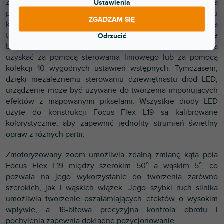
z natywnymi urządzeniami do mieszania kolorów CMY za
Ustawienia
pomocą sprzętowych/programowych narzędzi do wyboru
ZGADZAM SIĘ
kolorów CMY/palety. Oferuje sterowanie kołem kolorów, a
także strumień białego światła o zmiennej temperaturze
Odrzucić
barwowej od 2700 K do 10 000 K. Dostęp do tego można
uzyskać za pomocą sterowania liniowego lub za pomocą
kolekcji 10 wygodnych ustawień wstępnych. Tymczasem,
dzięki niezależnemu sterowaniu dziewiętnastu diod LED,
urządzenie może być używane do tworzenia imponujących
efektów z mapowanymi pikselami. Wszystkie diody LED
użyte do konstrukcji Focus Flex L19 są kalibrowane
kolorystycznie, aby zapewnić jednolity strumień świetlny
opraw z różnych partii.
Zmotoryzowany zoom umożliwia zdalną zmianę kąta pola
Focus Flex L19 między szerokim 50° a wąskim 5°, co
pozwala na jego wykorzystanie do tworzenia zarówno
szerokich, jak i wąskich wiązek. Jego szybki ruch silnika
umożliwia tworzenie oszałamiających efektów o wysokim
wpływie, a 16-bitowa precyzyjna kontrola obrotu i
pochylenia zapewnia dokładne pozycjonowanie.