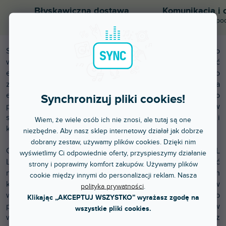
Błyskawiczna dostawa
Komunikacja i 
Wysyłamy do godziny 15:00
Chwalicie nas za po
Solidna i imponująca Focus Flex L19 firmy ADJ Lighting to
wszechstronna ruchoma głowica, która potrafi tworzyć
efekty wash, beam i pixel. Oświetlenie zostało
zaprojektowane tak, aby zapewnić projektantom oświetlenia
elastyczność i potencjał twórczy, idealnie nadaje się do
Synchronizuj pliki cookies!
produkcji wydarzeń i wynajmu, a także do stałej instalacji w
salach koncertowych, teatrach, klubach nocnych i
Wiem, że wiele osób ich nie znosi, ale tutaj są one
kościołach.
niezbędne. Aby nasz sklep internetowy działał jak dobrze
dobrany zestaw, używamy plików cookies. Dzięki nim
Oprawa posiada dziewiętnaście wydajnych 40W 4-w-1 RGBL
wyświetlimy Ci odpowiednie oferty, przyspieszymy działanie
LED do mieszania kolorów, z których każdą można sterować
strony i poprawimy komfort zakupów. Używamy plików
niezależnie. Mieszając intensywność podstawowych
cookie między innymi do personalizacji reklam. Nasza
kolorów LED, można stworzyć ogromną gamę kolorów
polityka prywatności
.
wyjściowych, aby dopasować się do każdego nastroju lub
Klikając „AKCEPTUJ WSZYSTKO” wyrażasz zgodę na
pożądanego wyglądu. Urządzenie jest wyposażone w
wszystkie pliki cookies.
wygodny tryb Virtual CMY, który umożliwia sterowanie wraz