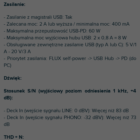
Zasilanie:
- Zasilanie z magistrali USB: Tak
- Zalecana moc: 2 A lub wyższa / minimalna moc: 400 mA
- Maksymalna przepustowość USB-PD: 60 W
- Maksymalna moc wyjściowa hubu USB: 2 x 0,8 A = 8 W
- Obsługiwane zewnętrzne zasilanie USB (typ A lub C): 5 V/1
A - 20 V/3 A
- Priorytet zasilania: FLUX self-power -> USB Hub -> PD (do
PC)
Dźwięk:
Stosunek S/N (wyjściowy poziom odniesienia 1 kHz, +4
dB):
- Deck In (wejście sygnału LINE: 0 dBV): Więcej niż 83 dB
- Deck In (wejście sygnału PHONO: -32 dBV): Więcej niż 73
dB
THD + N: