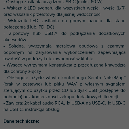
- Obsługa zasilania urządzeń USB-C (maks. 60 W)
- Wskaźnik LED sygnału dla wszystkich wejść i wyjść (L/R)
oraz wskaźnik przelotowy dla jasnej widoczności
- Wskaźnik LED zasilania na górnym panelu dla stanu
połączenia (Hub, PD, DC)
- 2-portowy hub USB-A do podłączania dodatkowych
akcesoriów
- Solidna, wytrzymała metalowa obudowa z czarnym,
odpornym na zarysowania wykończeniem zapewniająca
trwałość w podróży i niezawodność w klubie
- Wysoce wytrzymała konstrukcja z przedłużoną krawędzią
dla ochrony złączy
- Obsługuje użycie winylu kontrolnego Serato NoiseMap™
(brak w zestawie) lub pliku WAV z własnym sygnałem
sterującym do użytku przez CD lub dysk USB (dostępne do
pobrania) bez konieczności zakupu dodatkowych licencji
- Zawiera: 2x kabel audio RCA, 1x USB-A na USB-C, 1x USB-C
na USB-C, instrukcja obsługi
Dane techniczne: