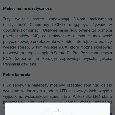
Maksymalna elastyczność
Trzy wejścia stereo zapewniają DJ-om maksymalną
elastyczność. Gramofony i CDJ-e mogą być używane w
dowolnej kombinacji. Ustawienia są regulowane za pomocą
przełączników DIP, co praktycznie eliminuje możliwość
przypadkowego przełączenia w klubie. Interfejs zawiera trzy
wyjścia stereo, w tym wyjście AUX, które można skierować
do wewnętrznego samplera Serato DJ Pro. Pozłacane złącza
RCA (odporne na korozję) zapewniają wysoką jakość
transmisji dźwięku.
Pełna kontrola
Flux zapewnia najlepszy możliwy przegląd routingu dzięki
wyraźnie widocznym diodom LED dla wszystkich wejść i
wyjść oraz wskaźnikowi stanu Thru. Wskaźniki LED stanu
połączenia (hub, PD, DC) w górnej części interfejsu
zapewniają dodatkowe opcje sterowania. Przyciski Direct
Thru w górnej części interfejsu umożliwiają szybkie i łatwe