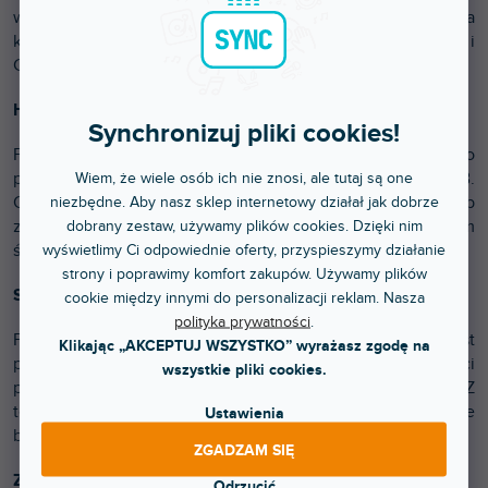
włączanie i wyłączanie trybu Thru, który umożliwia
konwencjonalne korzystanie z podłączonych gramofonów i
CDJ.
HUB USB wewnątrz
Synchronizuj pliki cookies!
Flux zawiera wbudowany 2-portowy hub USB-A do
podłączania kontrolerów MIDI i innych akcesoriów USB.
Wiem, że wiele osób ich nie znosi, ale tutaj są one
Oprócz rozszerzonych możliwości podłączenia hub
niezbędne. Aby nasz sklep internetowy działał jak dobrze
zmniejsza potencjalne błędy połączenia w ruchliwym
dobrany zestaw, używamy plików cookies. Dzięki nim
środowisku klubowym.
wyświetlimy Ci odpowiednie oferty, przyspieszymy działanie
strony i poprawimy komfort zakupów. Używamy plików
Studyjna jakość dźwięku, gdziekolwiek i kiedykolwiek
cookie między innymi do personalizacji reklam. Nasza
polityka prywatności
.
Flux oferuje studyjną jakość w klubie i gdziekolwiek jest
Klikając „AKCEPTUJ WSZYSTKO” wyrażasz zgodę na
potrzebna dzięki 24-bit/96 kHz, wysokiej jakości
wszystkie pliki cookies.
przetwornikom cyfrowo-analogowym i ultra niskiej latencji. Z
tego powodu jest to doskonały interfejs DVS, który może
Ustawienia
być również używany jako interfejs audio w studio.
ZGADZAM SIĘ
Zawsze zasilany
Odrzucić