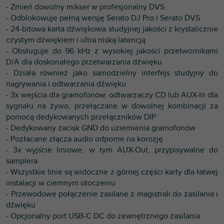
- Zmień dowolny mikser w profesjonalny DVS
- Odblokowuje pełną wersję Serato DJ Pro i Serato DVS
- 24-bitowa karta dźwiękowa studyjnej jakości z krystalicznie
czystym dźwiękiem i ultra niską latencją
- Obsługuje do 96 kHz z wysokiej jakości przetwornikami
D/A dla doskonałego przetwarzania dźwięku
- Działa również jako samodzielny interfejs studyjny do
nagrywania i odtwarzania dźwięku
- 3x wejścia dla gramofonów, odtwarzaczy CD lub AUX-In dla
sygnału na żywo, przełączane w dowolnej kombinacji za
pomocą dedykowanych przełączników DIP
- Dedykowany zacisk GND do uziemienia gramofonów
- Pozłacane złącza audio odporne na korozję
- 3x wyjście liniowe, w tym AUX-Out, przypisywalne do
samplera
- Wszystkie linie są widoczne z górnej części karty dla łatwej
instalacji w ciemnym otoczeniu
- Przewodowe połączenie zasilane z magistrali do zasilania i
dźwięku
- Opcjonalny port USB-C DC do zewnętrznego zasilania