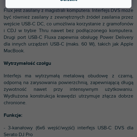
Flux jest zasilany z magistrali komputera. Interfejs DVS może
być również zasilany z zewnętrznych źródeł zasilania przez
wejście USB-C DC, co umożliwia korzystanie z gramofonów
i CDJ w trybie Thru nawet bez podłączonego komputera.
Drugi port USB-C Fluxa zapewnia obsługę Power Delivery
dla innych urządzeń USB-C (maks. 60 W), takich jak Apple
MacBook.
Wytrzymałość czołgu
Interfejs ma wytrzymałą metalową obudowę z czarną,
odporną na zarysowania powierzchnią, zapewniającą długą
żywotność nawet przy intensywnym użytkowaniu.
Wydłużona konstrukcja krawędzi utrzymuje złącza dobrze
chronione.
Funkcje:
- 3-kanałowy (6x6 wejść/wyjść) interfejs USB-C DVS dla
Serato DJ Pro