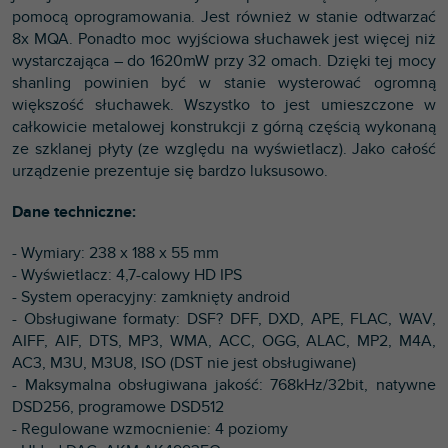
pomocą oprogramowania. Jest również w stanie odtwarzać
8x MQA. Ponadto moc wyjściowa słuchawek jest więcej niż
wystarczająca – do 1620mW przy 32 omach. Dzięki tej mocy
shanling powinien być w stanie wysterować ogromną
większość słuchawek. Wszystko to jest umieszczone w
całkowicie metalowej konstrukcji z górną częścią wykonaną
ze szklanej płyty (ze względu na wyświetlacz). Jako całość
urządzenie prezentuje się bardzo luksusowo.
Dane techniczne:
- Wymiary: 238 x 188 x 55 mm
- Wyświetlacz: 4,7-calowy HD IPS
- System operacyjny: zamknięty android
- Obsługiwane formaty: DSF? DFF, DXD, APE, FLAC, WAV,
AIFF, AIF, DTS, MP3, WMA, ACC, OGG, ALAC, MP2, M4A,
AC3, M3U, M3U8, ISO (DST nie jest obsługiwane)
- Maksymalna obsługiwana jakość: 768kHz/32bit, natywne
DSD256, programowe DSD512
- Regulowane wzmocnienie: 4 poziomy