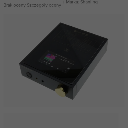
Marka:
Shanling
Średnia
Brak oceny
Szczegóły oceny
ocena
produktu
wynosi
0,0
na
5
gwiazdek.