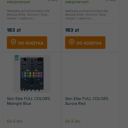
stacjonarnym
stacjonarnym
ó
w
Naklejka ochronna (skin) dla
Naklejka ochronna (skin) dla
Reloop Elite. Ochroni Twój
Reloop Elite. Ochroni Twój
mikser i nada mu...
mikser i nada mu...
183 zł
183 zł
DO KOSZYKA
DO KOSZYKA
Skin Elite FULL COLORS
Skin Elite FULL COLORS
Midnight Blue
Aurora Red
Do 5 dni
Do 5 dni