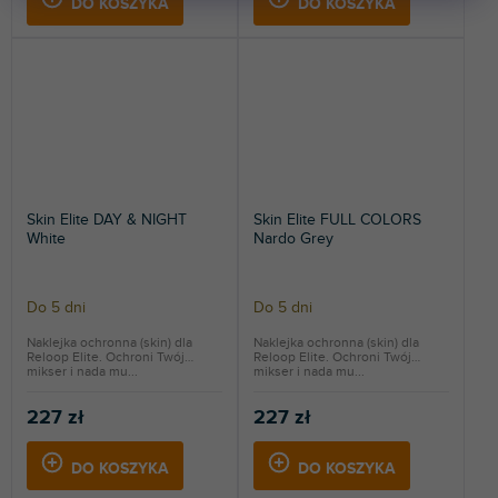
DO KOSZYKA
DO KOSZYKA
Skin Elite DAY & NIGHT
Skin Elite FULL COLORS
White
Nardo Grey
Do 5 dni
Do 5 dni
Naklejka ochronna (skin) dla
Naklejka ochronna (skin) dla
Reloop Elite. Ochroni Twój
Reloop Elite. Ochroni Twój
mikser i nada mu...
mikser i nada mu...
227 zł
227 zł
DO KOSZYKA
DO KOSZYKA