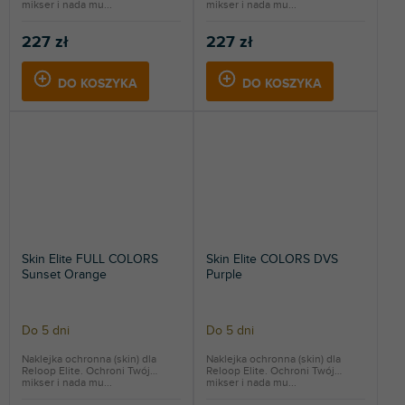
mikser i nada mu...
mikser i nada mu...
227 zł
227 zł
DO KOSZYKA
DO KOSZYKA
Skin Elite FULL COLORS
Skin Elite COLORS DVS
Sunset Orange
Purple
Do 5 dni
Do 5 dni
Naklejka ochronna (skin) dla
Naklejka ochronna (skin) dla
Reloop Elite. Ochroni Twój
Reloop Elite. Ochroni Twój
mikser i nada mu...
mikser i nada mu...