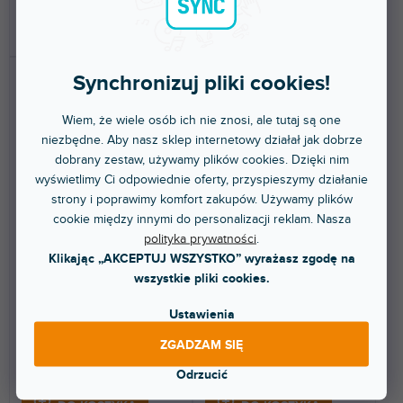
DO KOSZYKA
DO KOSZYKA
Synchronizuj pliki cookies!
Wiem, że wiele osób ich nie znosi, ale tutaj są one
niezbędne. Aby nasz sklep internetowy działał jak dobrze
dobrany zestaw, używamy plików cookies. Dzięki nim
wyświetlimy Ci odpowiednie oferty, przyspieszymy działanie
strony i poprawimy komfort zakupów. Używamy plików
Skin Elite COLORS DVS
Skin Elite FUTURISTIC
cookie między innymi do personalizacji reklam. Nasza
Blue
polityka prywatności
.
Klikając „AKCEPTUJ WSZYSTKO” wyrażasz zgodę na
Do 5 dni
Do 5 dni
wszystkie pliki cookies.
Naklejka ochronna (skin) dla
Naklejka ochronna (skin) dla
Ustawienia
Reloop Elite. Ochroni Twój
Reloop Elite. Ochroni Twój
mikser i nada mu...
mikser i nada mu...
ZGADZAM SIĘ
227 zł
227 zł
Odrzucić