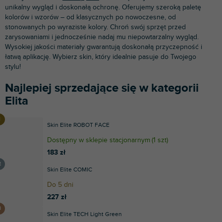
unikalny wygląd i doskonałą ochronę. Oferujemy szeroką paletę
kolorów i wzorów – od klasycznych po nowoczesne, od
stonowanych po wyraziste kolory. Chroń swój sprzęt przed
zarysowaniami i jednocześnie nadaj mu niepowtarzalny wygląd.
Wysokiej jakości materiały gwarantują doskonałą przyczepność i
łatwą aplikację. Wybierz skin, który idealnie pasuje do Twojego
stylu!
Najlepiej sprzedające się w kategorii
Elita
Skin Elite ROBOT FACE
Dostępny w sklepie stacjonarnym
(
1 szt
)
183 zł
Skin Elite COMIC
Do 5 dni
227 zł
Skin Elite TECH Light Green