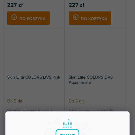
227 zł
227 zł
DO KOSZYKA
DO KOSZYKA
Skin Elite COLORS DVS Pink
Skin Elite COLORS DVS
Aquamarine
Do 5 dni
Do 5 dni
Naklejka ochronna (skin) dla
Naklejka ochronna (skin) dla
Reloop Elite. Ochroni Twój
Reloop Elite. Ochroni Twój
mikser i nada mu...
mikser i nada mu...
227 zł
227 zł