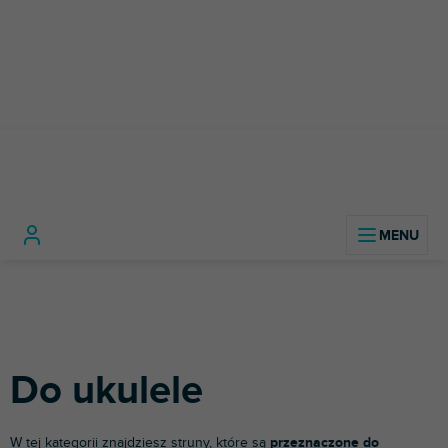
Przejść
do
treści
Instrumenty
Struny do
Do
Home
muzyczne
Gitary
gitary
ukulele
Do ukulele
W tej kategorii znajdziesz struny, które są
przeznaczone do