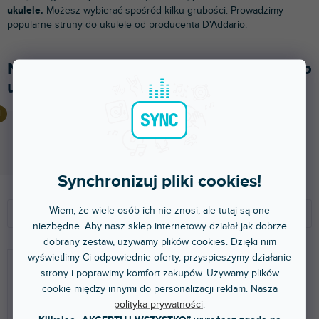
ukulele.
Możesz wybierać spośród kilku grubości. Prowadzimy
popularne struny do ukulele od producenta D'Addario.
Najlepiej sprzedające się w kategorii Do
ukulele
US 2428 Bílé nylonové struny na ukulele Civin
Dostępny w sklepie stacjonarnym
(
3 szt
)
8,59 zł
Synchronizuj pliki cookies!
S
L
o
i
Wiem, że wiele osób ich nie znosi, ale tutaj są one
Polecamy
r
s
niezbędne. Aby nasz sklep internetowy działał jak dobrze
t
t
dobrany zestaw, używamy plików cookies. Dzięki nim
NAJTAŃSZE
o
a
wyświetlimy Ci odpowiednie oferty, przyspieszymy działanie
NAJDROŻSZE
w
p
strony i poprawimy komfort zakupów. Używamy plików
a
r
cookie między innymi do personalizacji reklam. Nasza
NAJCZĘŚCIEJ SPRZEDAWANE
n
o
polityka prywatności
.