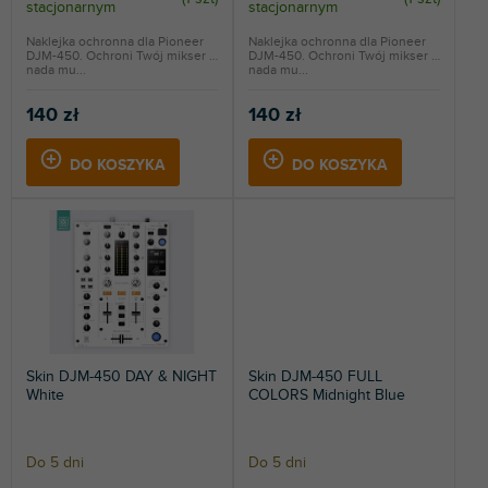
stacjonarnym
stacjonarnym
ó
w
Naklejka ochronna dla Pioneer
Naklejka ochronna dla Pioneer
DJM-450. Ochroni Twój mikser i
DJM-450. Ochroni Twój mikser i
nada mu...
nada mu...
140 zł
140 zł
DO KOSZYKA
DO KOSZYKA
Skin DJM-450 DAY & NIGHT
Skin DJM-450 FULL
White
COLORS Midnight Blue
Do 5 dni
Do 5 dni