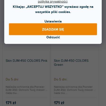
polityka prywatności
.
171 zł
171 zł
Klikając „AKCEPTUJ WSZYSTKO” wyrażasz zgodę na
wszystkie pliki cookies.
DO KOSZYKA
DO KOSZYKA
Ustawienia
ZGADZAM SIĘ
Odrzucić
Skin DJM-450 COLORS Pink
Skin DJM-450 COLORS
Green
Do 5 dni
Do 5 dni
Naklejka ochronna dla Pioneer
Naklejka ochronna dla Pioneer
DJM-450. Ochroni Twój mikser i
DJM-450. Ochroni Twój mikser i
nada mu...
nada mu...
171 zł
171 zł