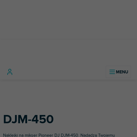
Przejść
do
treści
Sprzęt
Miksery
DJ
Home
DJ-ski
Akcesoria DJ-
Naklejki
DJ-skie
Pionier
450
skie
DJM-450
Naklejki na mikser
Pioneer DJ
DJM-450. Nadadzą Twojemu