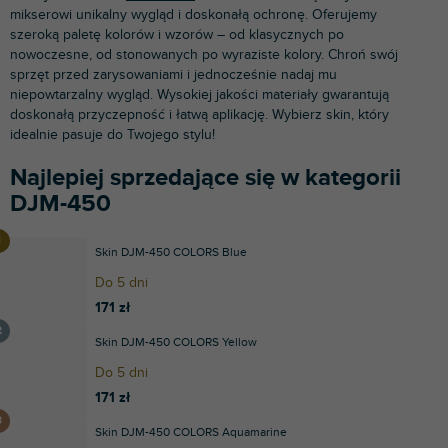
mikserowi unikalny wygląd i doskonałą ochronę. Oferujemy
szeroką paletę kolorów i wzorów – od klasycznych po
nowoczesne, od stonowanych po wyraziste kolory. Chroń swój
sprzęt przed zarysowaniami i jednocześnie nadaj mu
niepowtarzalny wygląd. Wysokiej jakości materiały gwarantują
doskonałą przyczepność i łatwą aplikację. Wybierz skin, który
idealnie pasuje do Twojego stylu!
Najlepiej sprzedające się w kategorii
DJM-450
Skin DJM-450 COLORS Blue
Do 5 dni
171 zł
Skin DJM-450 COLORS Yellow
Do 5 dni
171 zł
Skin DJM-450 COLORS Aquamarine