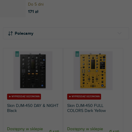
Do 5 dni
171 zł
S
L
o
i
Polecamy
r
s
t
t
NAJTAŃSZE
o
a
NAJDROŻSZE
w
p
a
r
NAJCZĘŚCIEJ SPRZEDAWANE
n
o
i
d
ALFABETYCZNIE
e
u
p
k
r
t
🔥 WYPRZEDAŻ SEZONOWA
🔥 WYPRZEDAŻ SEZONOWA
o
ó
Skin DJM-450 DAY & NIGHT
Skin DJM-450 FULL
d
w
Black
COLORS Dark Yellow
u
k
t
Dostępny w sklepie
Dostępny w sklepie
(
1 szt
)
(
1 szt
)