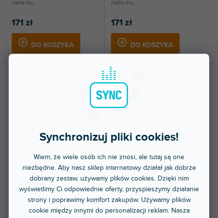
nada mu...
nada mu...
171 zł
171 zł
DO KOSZYKA
DO KOSZYKA
Synchronizuj pliki cookies!
Skin DJM-450 COLORS
Skin DJM-450 COLORS
White
Purple
Wiem, że wiele osób ich nie znosi, ale tutaj są one
niezbędne. Aby nasz sklep internetowy działał jak dobrze
Do 5 dni
Do 5 dni
dobrany zestaw, używamy plików cookies. Dzięki nim
wyświetlimy Ci odpowiednie oferty, przyspieszymy działanie
Naklejka ochronna dla Pioneer
Naklejka ochronna dla Pioneer
strony i poprawimy komfort zakupów. Używamy plików
DJM-450. Ochroni Twój mikser i
DJM-450. Ochroni Twój mikser i
nada mu...
nada mu...
cookie między innymi do personalizacji reklam. Nasza