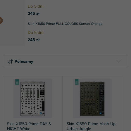
Do 5 dni
245 zł
Skin X1850 Prime FULL COLORS Sunset Orange
Do 5 dni
245 zł
S
L
o
i
Polecamy
r
s
t
t
NAJTAŃSZE
o
a
NAJDROŻSZE
w
p
a
r
NAJCZĘŚCIEJ SPRZEDAWANE
n
o
i
d
ALFABETYCZNIE
e
u
p
k
Skin X1850 Prime DAY &
Skin X1850 Prime Mash-Up
r
t
NIGHT White
Urban Jungle