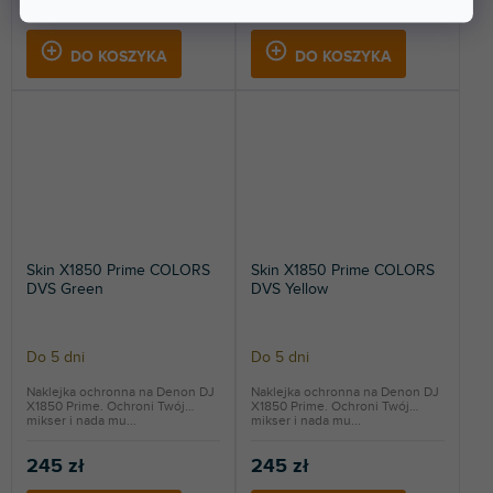
245 zł
245 zł
DO KOSZYKA
DO KOSZYKA
Skin X1850 Prime COLORS
Skin X1850 Prime COLORS
DVS Green
DVS Yellow
Do 5 dni
Do 5 dni
Naklejka ochronna na Denon DJ
Naklejka ochronna na Denon DJ
X1850 Prime. Ochroni Twój
X1850 Prime. Ochroni Twój
mikser i nada mu...
mikser i nada mu...
245 zł
245 zł