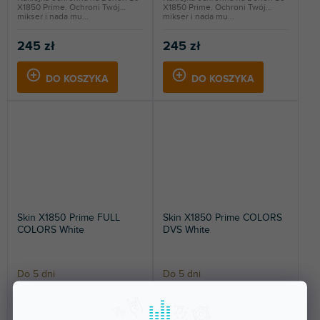
X1850 Prime. Ochroni Twój
X1850 Prime. Ochroni Twój
mikser i nada mu...
mikser i nada mu...
245 zł
245 zł
DO KOSZYKA
DO KOSZYKA
Skin X1850 Prime FULL
Skin X1850 Prime COLORS
COLORS White
DVS White
Do 5 dni
Do 5 dni
Naklejka ochronna na Denon DJ
Naklejka ochronna na Denon DJ
X1850 Prime. Ochroni Twój
X1850 Prime. Ochroni Twój
mikser i nada mu...
mikser i nada mu...