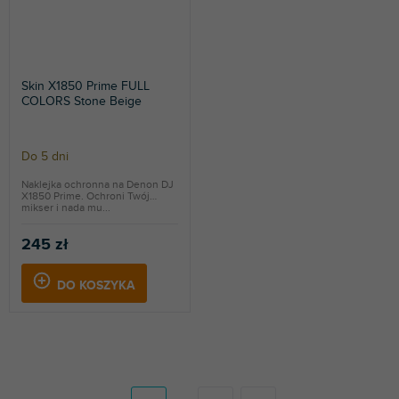
Skin X1850 Prime FULL
COLORS Stone Beige
Do 5 dni
Naklejka ochronna na Denon DJ
X1850 Prime. Ochroni Twój
mikser i nada mu...
245 zł
DO KOSZYKA
P
a