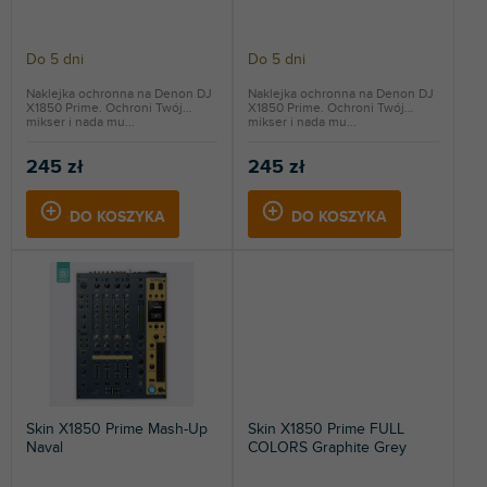
o
ó
d
w
u
Do 5 dni
Do 5 dni
k
t
Naklejka ochronna na Denon DJ
Naklejka ochronna na Denon DJ
X1850 Prime. Ochroni Twój
X1850 Prime. Ochroni Twój
ó
mikser i nada mu...
mikser i nada mu...
w
245 zł
245 zł
DO KOSZYKA
DO KOSZYKA
Skin X1850 Prime Mash-Up
Skin X1850 Prime FULL
Naval
COLORS Graphite Grey