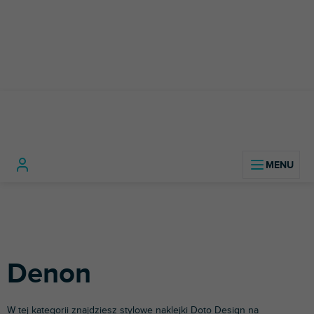
Przejść
do
treści
Sprzęt
Akcesoria
Miksery
Deno
Home
DJ-ski
DJ-skie
Naklejki
DJ-skie
Denon
W tej kategorii znajdziesz stylowe naklejki
Doto Design
na