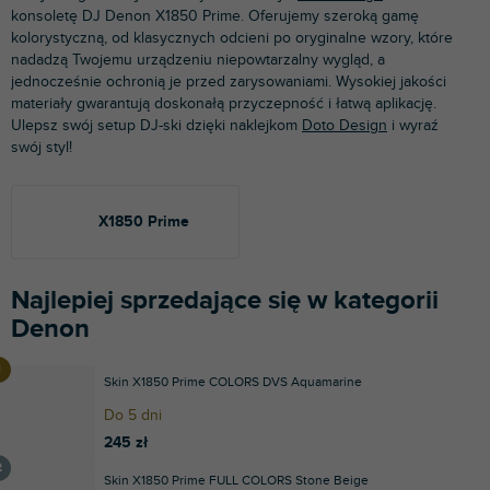
konsoletę DJ Denon X1850 Prime. Oferujemy szeroką gamę
kolorystyczną, od klasycznych odcieni po oryginalne wzory, które
nadadzą Twojemu urządzeniu niepowtarzalny wygląd, a
jednocześnie ochronią je przed zarysowaniami. Wysokiej jakości
materiały gwarantują doskonałą przyczepność i łatwą aplikację.
Ulepsz swój setup DJ-ski dzięki naklejkom
Doto Design
i wyraź
swój styl!
X1850 Prime
Najlepiej sprzedające się w kategorii
Denon
Skin X1850 Prime COLORS DVS Aquamarine
Do 5 dni
245 zł
Skin X1850 Prime FULL COLORS Stone Beige