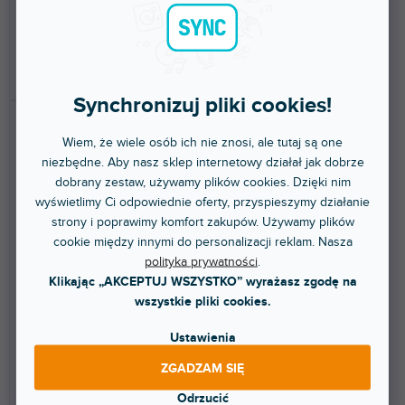
245 zł
245 zł
DO KOSZYKA
DO KOSZYKA
Synchronizuj pliki cookies!
Wiem, że wiele osób ich nie znosi, ale tutaj są one
niezbędne. Aby nasz sklep internetowy działał jak dobrze
dobrany zestaw, używamy plików cookies. Dzięki nim
wyświetlimy Ci odpowiednie oferty, przyspieszymy działanie
strony i poprawimy komfort zakupów. Używamy plików
cookie między innymi do personalizacji reklam. Nasza
Skin X1850 Prime COLORS
Skin X1850 Prime COLORS
polityka prywatności
.
DVS Red
DVS Pink
Klikając „AKCEPTUJ WSZYSTKO” wyrażasz zgodę na
wszystkie pliki cookies.
Do 5 dni
Do 5 dni
Ustawienia
Naklejka ochronna na Denon DJ
Naklejka ochronna na Denon DJ
X1850 Prime. Ochroni Twój
X1850 Prime. Ochroni Twój
ZGADZAM SIĘ
mikser i nada mu...
mikser i nada mu...
Odrzucić