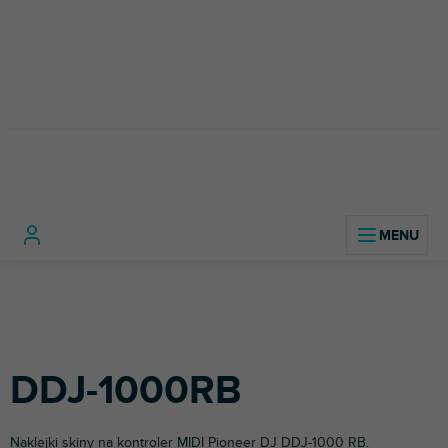
Przejść
do
treści
DDJ-
Home
Sprzęt
Akcesoria
Naklejki
Kontrolery
Pionier
1000R
DJ-ski
DJ-skie
DJ-skie
DDJ-1000RB
Naklejki skiny na kontroler MIDI
Pioneer DJ
DDJ-1000 RB.