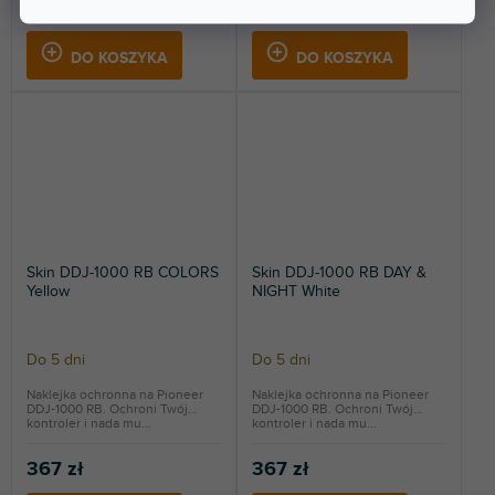
367 zł
367 zł
DO KOSZYKA
DO KOSZYKA
Skin DDJ-1000 RB COLORS
Skin DDJ-1000 RB DAY &
Yellow
NIGHT White
Do 5 dni
Do 5 dni
Naklejka ochronna na Pioneer
Naklejka ochronna na Pioneer
DDJ-1000 RB. Ochroni Twój
DDJ-1000 RB. Ochroni Twój
kontroler i nada mu...
kontroler i nada mu...
367 zł
367 zł