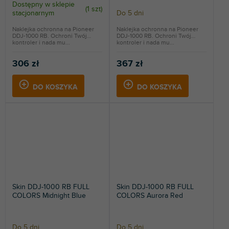
Dostępny w sklepie
(
1 szt
)
stacjonarnym
Do 5 dni
Naklejka ochronna na Pioneer
Naklejka ochronna na Pioneer
DDJ-1000 RB. Ochroni Twój
DDJ-1000 RB. Ochroni Twój
kontroler i nada mu...
kontroler i nada mu...
306 zł
367 zł
DO KOSZYKA
DO KOSZYKA
Skin DDJ-1000 RB FULL
Skin DDJ-1000 RB FULL
COLORS Midnight Blue
COLORS Aurora Red
Do 5 dni
Do 5 dni