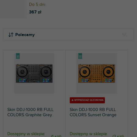
Do 5 dni
367 zł
S
L
o
i
Polecamy
r
s
t
t
NAJTAŃSZE
o
a
NAJDROŻSZE
w
p
a
r
NAJCZĘŚCIEJ SPRZEDAWANE
n
o
i
d
ALFABETYCZNIE
e
u
p
k
r
t
🔥 WYPRZEDAŻ SEZONOWA
o
ó
Skin DDJ-1000 RB FULL
Skin DDJ-1000 RB FULL
d
w
COLORS Graphite Grey
COLORS Sunset Orange
u
k
t
Dostępny w sklepie
Dostępny w sklepie
(
1 szt
)
(
2 szt
)