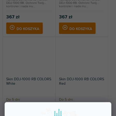
DDJ-1000 RB. Ochroni Twój
DDJ-1000 RB. Ochroni Twój
kontroler i nada mu...
kontroler i nada mu...
367 zł
367 zł
DO KOSZYKA
DO KOSZYKA
Skin DDJ-1000 RB COLORS
Skin DDJ-1000 RB COLORS
White
Red
Do 5 dni
Do 5 dni
Naklejka ochronna na Pioneer
Naklejka ochronna na Pioneer
DDJ-1000 RB. Ochroni Twój
DDJ-1000 RB. Ochroni Twój
kontroler i nada mu...
kontroler i nada mu...