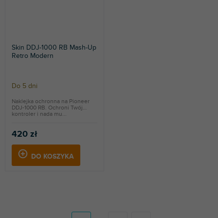
Skin DDJ-1000 RB Mash-Up
Retro Modern
Do 5 dni
Naklejka ochronna na Pioneer
DDJ-1000 RB. Ochroni Twój
kontroler i nada mu...
420 zł
DO KOSZYKA
P
a