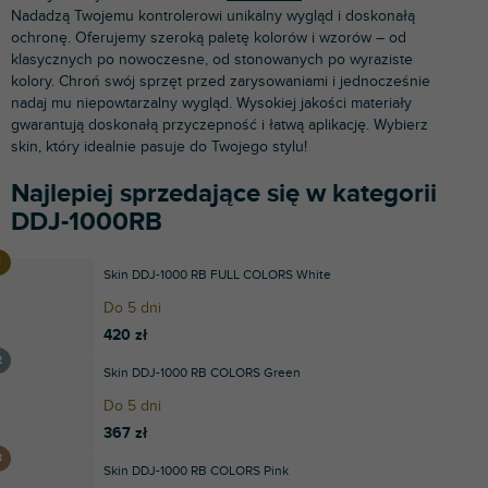
Nadadzą Twojemu kontrolerowi unikalny wygląd i doskonałą
ochronę. Oferujemy szeroką paletę kolorów i wzorów – od
klasycznych po nowoczesne, od stonowanych po wyraziste
kolory. Chroń swój sprzęt przed zarysowaniami i jednocześnie
nadaj mu niepowtarzalny wygląd. Wysokiej jakości materiały
gwarantują doskonałą przyczepność i łatwą aplikację. Wybierz
skin, który idealnie pasuje do Twojego stylu!
Najlepiej sprzedające się w kategorii
DDJ-1000RB
Skin DDJ-1000 RB FULL COLORS White
Do 5 dni
420 zł
Skin DDJ-1000 RB COLORS Green
Do 5 dni
367 zł
Skin DDJ-1000 RB COLORS Pink