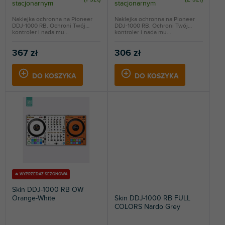
stacjonarnym
stacjonarnym
ó
w
Naklejka ochronna na Pioneer
Naklejka ochronna na Pioneer
DDJ-1000 RB. Ochroni Twój
DDJ-1000 RB. Ochroni Twój
kontroler i nada mu...
kontroler i nada mu...
367 zł
306 zł
DO KOSZYKA
DO KOSZYKA
🔥 WYPRZEDAŻ SEZONOWA
Skin DDJ-1000 RB OW
Orange-White
Skin DDJ-1000 RB FULL
COLORS Nardo Grey