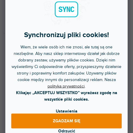
367 zł
367 zł
DO KOSZYKA
DO KOSZYKA
Synchronizuj pliki cookies!
Wiem, że wiele osób ich nie znosi, ale tutaj są one
niezbędne. Aby nasz sklep internetowy działał jak dobrze
dobrany zestaw, używamy plików cookies. Dzięki nim
wyświetlimy Ci odpowiednie oferty, przyspieszymy działanie
strony i poprawimy komfort zakupów. Używamy plików
cookie między innymi do personalizacji reklam. Nasza
Skin DDJ-1000 RB COLORS
Skin DDJ-1000 RB COLORS
polityka prywatności
.
Aquamarine
Blue
Klikając „AKCEPTUJ WSZYSTKO” wyrażasz zgodę na
wszystkie pliki cookies.
Do 5 dni
Do 5 dni
Ustawienia
Naklejka ochronna na Pioneer
Naklejka ochronna na Pioneer
DDJ-1000 RB. Ochroni Twój
DDJ-1000 RB. Ochroni Twój
ZGADZAM SIĘ
kontroler i nada mu...
kontroler i nada mu...
Odrzucić