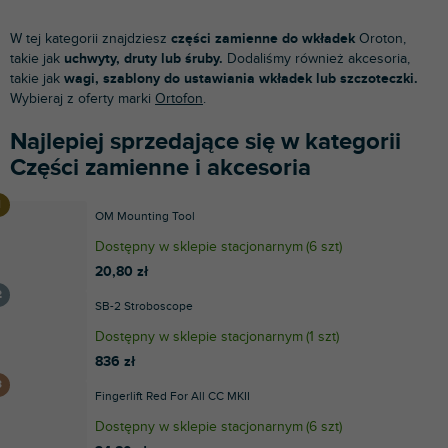
W tej kategorii znajdziesz
części zamienne do wkładek
Oroton,
takie jak
uchwyty, druty lub śruby.
Dodaliśmy również akcesoria,
takie jak
wagi, szablony do ustawiania wkładek lub szczoteczki.
Wybieraj z oferty marki
Ortofon
.
Najlepiej sprzedające się w kategorii
Części zamienne i akcesoria
OM Mounting Tool
Dostępny w sklepie stacjonarnym
(
6 szt
)
20,80 zł
SB-2 Stroboscope
Dostępny w sklepie stacjonarnym
(
1 szt
)
836 zł
Fingerlift Red For All CC MKII
Dostępny w sklepie stacjonarnym
(
6 szt
)