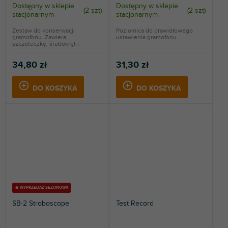
Dostępny w sklepie
Dostępny w sklepie
(
2 szt
)
(
2 szt
)
stacjonarnym
stacjonarnym
Zestaw do konserwacji
Poziomica do prawidłowego
gramofonu. Zawiera
ustawienia gramofonu.
szczoteczkę, śrubokręt i
plastikową...
34,80 zł
31,30 zł
DO KOSZYKA
DO KOSZYKA
🔥 WYPRZEDAŻ SEZONOWA
SB-2 Stroboscope
Test Record