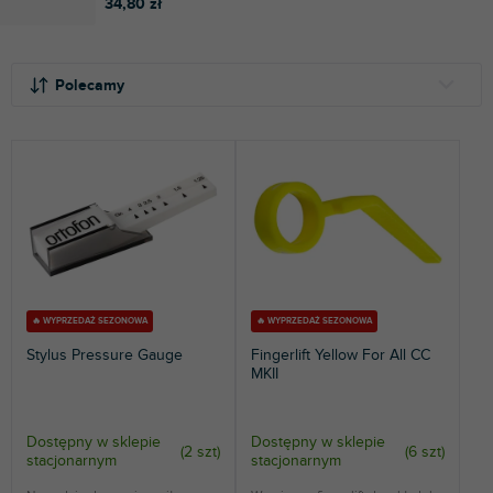
34,80 zł
S
L
o
i
Polecamy
r
s
t
t
NAJTAŃSZE
o
a
NAJDROŻSZE
w
p
a
r
NAJCZĘŚCIEJ SPRZEDAWANE
n
o
i
d
ALFABETYCZNIE
e
u
p
k
r
t
🔥 WYPRZEDAŻ SEZONOWA
🔥 WYPRZEDAŻ SEZONOWA
o
ó
Stylus Pressure Gauge
Fingerlift Yellow For All CC
d
w
MKII
u
k
t
Dostępny w sklepie
Dostępny w sklepie
(
2 szt
)
(
6 szt
)
stacjonarnym
stacjonarnym
ó