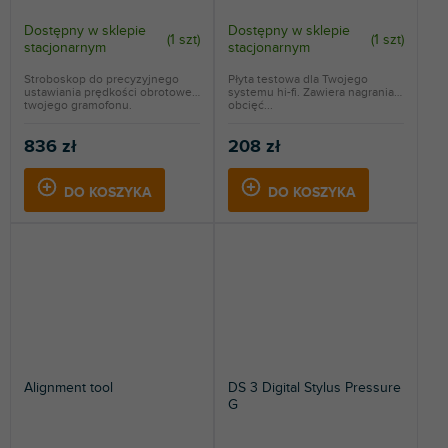
Dostępny w sklepie
Dostępny w sklepie
(
1 szt
)
(
1 szt
)
stacjonarnym
stacjonarnym
Stroboskop do precyzyjnego
Płyta testowa dla Twojego
ustawiania prędkości obrotowej
systemu hi-fi. Zawiera nagrania
twojego gramofonu.
obcięć...
836 zł
208 zł
DO KOSZYKA
DO KOSZYKA
Alignment tool
DS 3 Digital Stylus Pressure
G