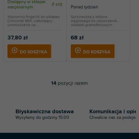
Dostępny w sklepie
(
1 szt
)
stacjonarnym
Ponad tydzień
Wymienny fingerlift do wkładek
Szczoteczka z włókna
Concorde MKII, ułatwiający
węglowego do czyszczenia
umieszczanie na...
wkładek gramofonowych.
37,80 zł
68 zł
DO KOSZYKA
DO KOSZYKA
14
pozycji razem
K
o
n
t
r
Błyskawiczna dostawa
Komunikacja i opie
o
Wysyłamy do godziny 15:00
Chwalicie nas za podejści
l
k
i
l