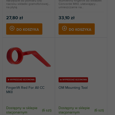
w
Narzędzie do pomiaru siły
Wymienny fingerlift do wkładek
nacisku wkładki gramofonowej
Concorde MKII, ułatwiający
na płytę.
umieszczanie na...
27,80 zł
33,10 zł
DO KOSZYKA
DO KOSZYKA
🔥 WYPRZEDAŻ SEZONOWA
🔥 WYPRZEDAŻ SEZONOWA
Fingerlift Red For All CC
OM Mounting Tool
MKII
Dostępny w sklepie
Dostępny w sklepie
(
6 szt
)
(
6 szt
)
stacjonarnym
stacjonarnym