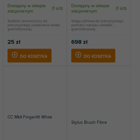
Dostępny w sklepie
Dostępny w sklepie
(
1 szt
)
(
1 szt
)
stacjonarnym
stacjonarnym
Szablon pomocniczy do
Waga cyfrowa do precyzyjnego
precyzyjnego ustawiania wkładki
pomiaru nacisku wkładki
gramofonowej.
gramofonowej.
25 zł
698 zł
DO KOSZYKA
DO KOSZYKA
CC MkII Fingerlift White
Stylus Brush Fibre