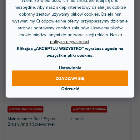
(
4 szt
)
(
3 szt
)
Wiem, że wiele osób ich nie znosi, ale tutaj są one
stacjonarnym
stacjonarnym
niezbędne. Aby nasz sklep internetowy działał jak dobrze
Zestaw dwóch śrubek + gwint
Wymienny fingerlift do wkładek
dobrany zestaw, używamy plików cookies. Dzięki nim
do wkładek OM.
Concorde MKII, ułatwiający
wyświetlimy Ci odpowiednie oferty, przyspieszymy działanie
umieszczanie na...
strony i poprawimy komfort zakupów. Używamy plików
15,60 zł
33,10 zł
cookie między innymi do personalizacji reklam. Nasza
polityka prywatności
.
DO KOSZYKA
DO KOSZYKA
Klikając „AKCEPTUJ WSZYSTKO” wyrażasz zgodę na
wszystkie pliki cookies.
Ustawienia
ZGADZAM SIĘ
Odrzucić
🔥 WYPRZEDAŻ SEZONOWA
🔥 WYPRZEDAŻ SEZONOWA
Maintenance Set 1 Stylus
Libelle
Brush And 1 Screwdriver