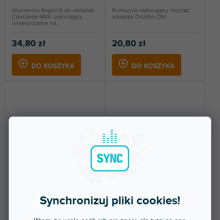
Wymienny fingerlift do wkładek
Pomocnik ułatwiający montaż
Concorde MKII, ułatwiający
wkładek Ortofon OM.
umieszczanie na...
34,80 zł
20,80 zł
DO KOSZYKA
DO KOSZYKA
🔥 WYPRZEDAŻ SEZONOWA
🔥 WYPRZEDAŻ SEZONOWA
Screws
Fingerlift Black For All CC
MKII
Synchronizuj pliki cookies!
Dostępny w sklepie
Dostępny w sklepie