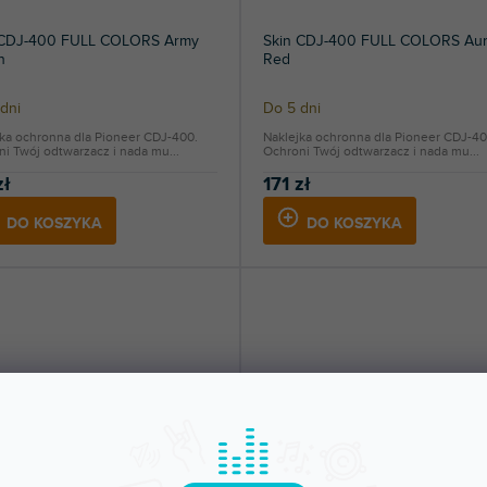
 CDJ-400 FULL COLORS Army
Skin CDJ-400 FULL COLORS Aur
n
Red
dni
Do 5 dni
jka ochronna dla Pioneer CDJ-400.
Naklejka ochronna dla Pioneer CDJ-40
i Twój odtwarzacz i nada mu...
Ochroni Twój odtwarzacz i nada mu...
zł
171 zł
DO KOSZYKA
DO KOSZYKA