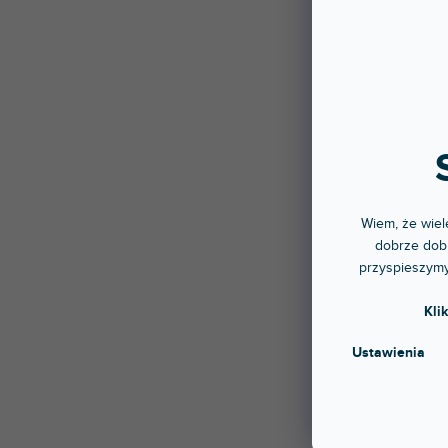
Skin
Do 5 
Nakle
Ochron
171 
Wiem, że wiele
dobrze dobr
przyspieszymy
Kli
Ustawienia
Skin