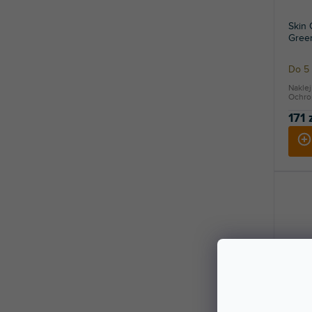
Skin
Gree
Do 5 
Nakle
Ochron
171 