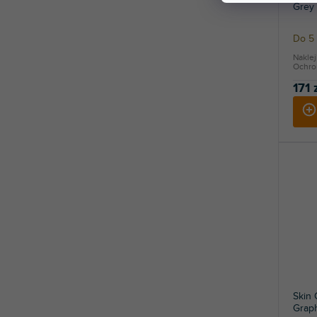
Grey
Do 5 
Nakle
Ochron
171 
Skin
Graph