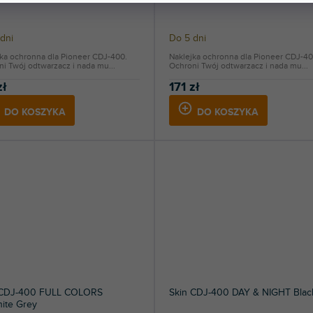
dni
Do 5 dni
jka ochronna dla Pioneer CDJ-400.
Naklejka ochronna dla Pioneer CDJ-40
i Twój odtwarzacz i nada mu...
Ochroni Twój odtwarzacz i nada mu...
zł
171 zł
DO KOSZYKA
DO KOSZYKA
 CDJ-400 FULL COLORS
Skin CDJ-400 DAY & NIGHT Blac
ite Grey