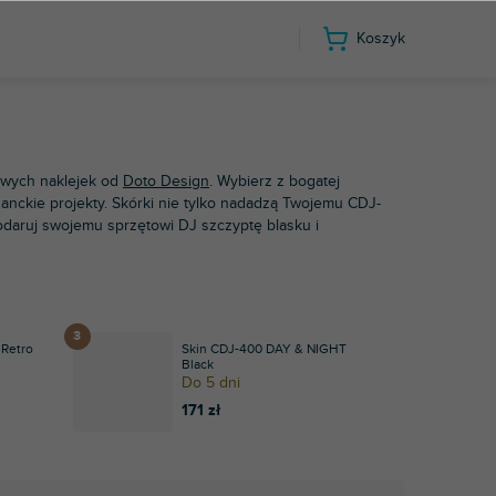
Koszyk
r
CDJ-400
lowych naklejek od
Doto Design
. Wybierz z bogatej
ganckie projekty. Skórki nie tylko nadadzą Twojemu CDJ-
odaruj swojemu sprzętowi DJ szczyptę blasku i
 Retro
Skin CDJ-400 DAY & NIGHT
Black
Do 5 dni
171 zł