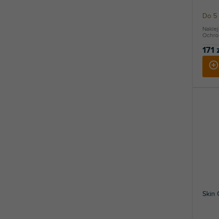
Do 5 
Nakle
Ochron
171 
Skin