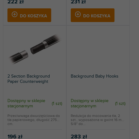
222 zł
231 zł
DO KOSZYKA
DO KOSZYKA
2 Section Background
Background Baby Hooks
Paper Counterweight
Dostępny w sklepie
Dostępny w sklepie
(
1 szt
)
(
1 szt
)
stacjonarnym
stacjonarnym
Przeciwwaga dwuczęściowa do
Redukcja do mocowania tła, 2
tła papierowego, długość 275
szt., wyposażona w gwint 16 mm
cm.
5/8" do...
196 zł
283 zł