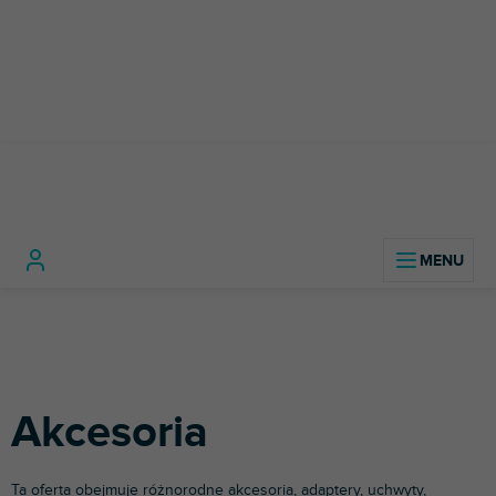
Przejść
do
treści
Sprzęt
Statywy
Akcesori
Home
fotograficzny
Statywy
oświetleniowe
Sprzęt
i wideo
studyjny
Akcesoria
Ta oferta obejmuje różnorodne akcesoria, adaptery, uchwyty,