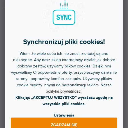
DO KOSZYKA
DO KOSZYKA
Synchronizuj pliki cookies!
Wiem, że wiele osób ich nie znosi, ale tutaj są one
Wheel Set 100 mm With
Sand Bag Medium 10 Kg
niezbędne. Aby nasz sklep internetowy działał jak dobrze
Brakes
dobrany zestaw, używamy plików cookies. Dzięki nim
wyświetlimy Ci odpowiednie oferty, przyspieszymy działanie
Dostępny w sklepie
Dostępny w sklepie
strony i poprawimy komfort zakupów. Używamy plików
(
1 szt
)
(
1 szt
)
stacjonarnym
stacjonarnym
cookie między innymi do personalizacji reklam. Nasza
polityka prywatności
.
Zestaw trzech kół z hamulcami i
Średni worek obciążeniowy na
mocowaniem M10, średnica 100
piasek, nośność 10 kg.
Klikając „AKCEPTUJ WSZYSTKO” wyrażasz zgodę na
mm, te koła mogą...
wszystkie pliki cookies.
552 zł
288 zł
Ustawienia
DO KOSZYKA
DO KOSZYKA
ZGADZAM SIĘ