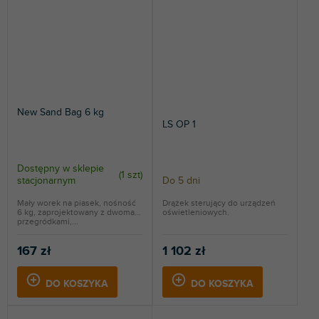
New Sand Bag 6 kg
LS OP 1
Dostępny w sklepie
(
1 szt
)
stacjonarnym
Do 5 dni
Mały worek na piasek, nośność
Drążek sterujący do urządzeń
6 kg, zaprojektowany z dwoma
oświetleniowych.
przegródkami,...
167 zł
1 102 zł
DO KOSZYKA
DO KOSZYKA