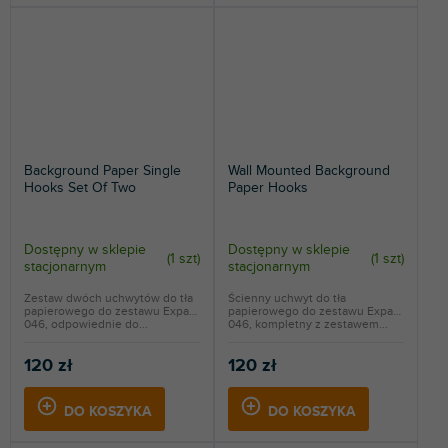
Background Paper Single
Wall Mounted Background
Hooks Set Of Two
Paper Hooks
Dostępny w sklepie
Dostępny w sklepie
(
1 szt
)
(
1 szt
)
stacjonarnym
stacjonarnym
Zestaw dwóch uchwytów do tła
Ścienny uchwyt do tła
papierowego do zestawu Expan
papierowego do zestawu Expan
046, odpowiednie do...
046, kompletny z zestawem...
120 zł
120 zł
DO KOSZYKA
DO KOSZYKA