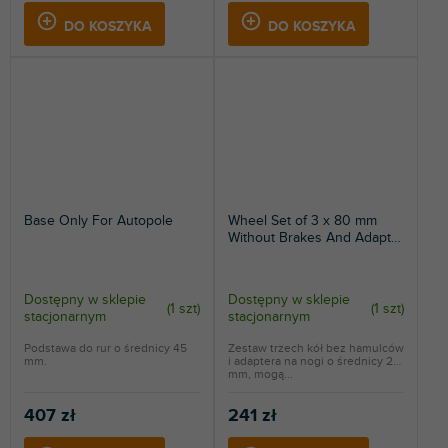
DO KOSZYKA
DO KOSZYKA
Base Only For Autopole
Wheel Set of 3 x 80 mm
Without Brakes And Adapter
For Legs
Dostępny w sklepie
Dostępny w sklepie
(
1 szt
)
(
1 szt
)
stacjonarnym
stacjonarnym
Podstawa do rur o średnicy 45
Zestaw trzech kół bez hamulców
mm.
i adaptera na nogi o średnicy 22
mm, mogą...
407 zł
241 zł