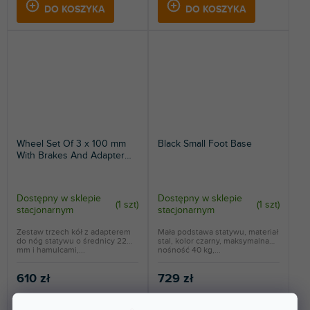
DO KOSZYKA
DO KOSZYKA
Wheel Set Of 3 x 100 mm
Black Small Foot Base
With Brakes And Adapter
For Legs
Dostępny w sklepie
Dostępny w sklepie
(
1 szt
)
(
1 szt
)
stacjonarnym
stacjonarnym
Zestaw trzech kół z adapterem
Mała podstawa statywu, materiał
do nóg statywu o średnicy 22
stal, kolor czarny, maksymalna
mm i hamulcami,...
nośność 40 kg,...
610 zł
729 zł