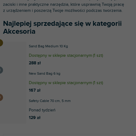
zaciski i inne praktyczne narzędzia, które usprawnią Twoją pracę
z urządzeniem i poszerzą Twoje możliwości podczas tworzenia.
Najlepiej sprzedające się w kategorii
Akcesoria
Sand Bag Medium 10 Kg
Dostępny w sklepie stacjonarnym
(
1 szt
)
288 zł
New Sand Bag 6 kg
Dostępny w sklepie stacjonarnym
(
1 szt
)
167 zł
Safety Cable 70 cm, 5 mm
Ponad tydzień
129 zł
S
L