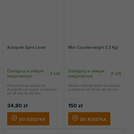
Autopole Spirit Level
Mini Counterweight (1,3 Kg)
Dostępny w sklepie
Dostępny w sklepie
(
1 szt
)
(
1 szt
)
stacjonarnym
stacjonarnym
Poziomica do użytku na
Zacisk z obciążnikiem do prętów
Autopole lub rurach o średnicy
o średnicy od 13 mm do 30 mm.
od 25 mm do 60 mm.
34,80 zł
150 zł
DO KOSZYKA
DO KOSZYKA