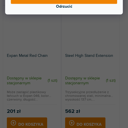
Odrzucić
Expan Metal Red Chain
Steel High Stand Extension
Dostępny w sklepie
Dostępny w sklepie
(
1 szt
)
(
1 szt
)
stacjonarnym
stacjonarnym
Może zastąpić plastikowy
Trzysekcyjne przedłużenie z
łańcuch w Expan 046, kolor
chromowanej stali, minimalna
czerwony, długość...
wysokość 137 cm,...
201 zł
562 zł
DO KOSZYKA
DO KOSZYKA