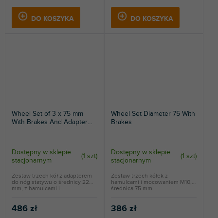
DO KOSZYKA
DO KOSZYKA
Wheel Set of 3 x 75 mm
Wheel Set Diameter 75 With
With Brakes And Adapter
Brakes
For Legs
Dostępny w sklepie
Dostępny w sklepie
(
1 szt
)
(
1 szt
)
stacjonarnym
stacjonarnym
Zestaw trzech kół z adapterem
Zestaw trzech kółek z
do nóg statywu o średnicy 22
hamulcami i mocowaniem M10,
mm, z hamulcami i...
średnica 75 mm.
486 zł
386 zł