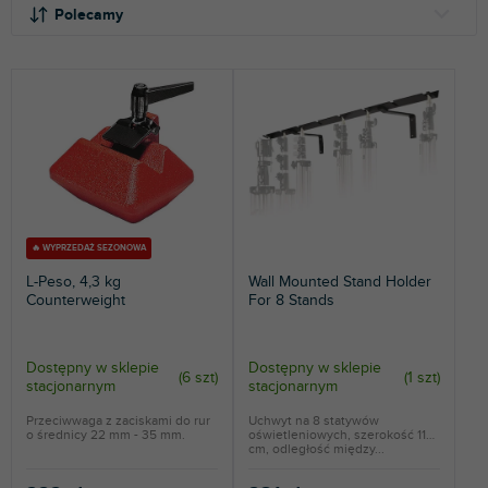
o
i
Polecamy
r
s
t
t
NAJTAŃSZE
o
a
NAJDROŻSZE
w
p
a
r
NAJCZĘŚCIEJ SPRZEDAWANE
n
o
i
d
ALFABETYCZNIE
e
u
p
k
r
t
🔥 WYPRZEDAŻ SEZONOWA
o
ó
L-Peso, 4,3 kg
Wall Mounted Stand Holder
d
w
Counterweight
For 8 Stands
u
k
t
Dostępny w sklepie
Dostępny w sklepie
(
6 szt
)
(
1 szt
)
stacjonarnym
stacjonarnym
ó
w
Przeciwwaga z zaciskami do rur
Uchwyt na 8 statywów
o średnicy 22 mm - 35 mm.
oświetleniowych, szerokość 115
cm, odległość między...