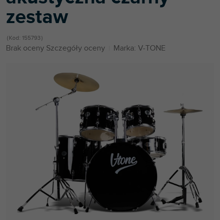
zestaw
Kod:
155793
Średnia
Brak oceny
Szczegóły oceny
Marka:
V-TONE
ocena
produktu
wynosi
0,0
na
5
gwiazdek.