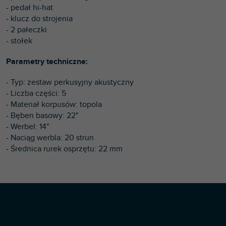
- pedał hi-hat
- klucz do strojenia
- 2 pałeczki
- stołek
Parametry techniczne:
- Typ: zestaw perkusyjny akustyczny
- Liczba części: 5
- Materiał korpusów: topola
- Bęben basowy: 22"
- Werbel: 14"
- Naciąg werbla: 20 strun
- Średnica rurek osprzętu: 22 mm
S
Copyright 2026
Profi-dj
. Wszystkie prawa zastrzeżone.
t