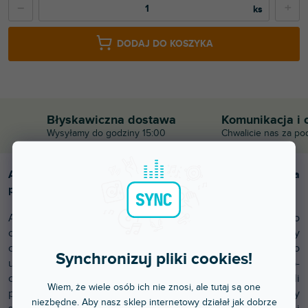
−
+
DODAJ DO KOSZYKA
Błyskawiczna dostawa
Komunikacja i 
Wysyłamy do godziny 15:00
Chwalicie nas za po
Akustyczny zestaw perkusyjny V-TONE AD KIT 1 BK dla
początkujących
Akustyczny zestaw perkusyjny V-TONE AD KIT 1 BK to
odpowiedni wybór dla początkujących perkusistów, którzy
chcą zacząć grać bez konieczności samodzielnego
Synchronizuj pliki cookies!
uzupełniania poszczególnych komponentów. Ten 5-
częściowy zestaw znajdzie zastosowanie w domu, w sali
Wiem, że wiele osób ich nie znosi, ale tutaj są one
prób, a także podczas pierwszych występów na scenie czy
niezbędne. Aby nasz sklep internetowy działał jak dobrze