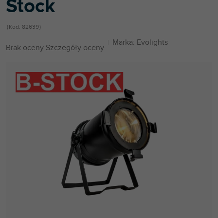
Stock
Kod:
82639
Marka:
Evolights
Średnia
Brak oceny
Szczegóły oceny
ocena
produktu
wynosi
0,0
na
5
gwiazdek.