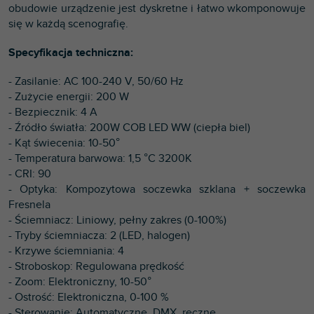
obudowie urządzenie jest dyskretne i łatwo wkomponowuje
się w każdą scenografię.
Specyfikacja techniczna:
- Zasilanie: AC 100-240 V, 50/60 Hz
- Zużycie energii: 200 W
- Bezpiecznik: 4 A
- Źródło światła: 200W COB LED WW (ciepła biel)
- Kąt świecenia: 10-50°
- Temperatura barwowa: 1,5 °C 3200K
- CRI: 90
- Optyka: Kompozytowa soczewka szklana + soczewka
Fresnela
- Ściemniacz: Liniowy, pełny zakres (0-100%)
- Tryby ściemniacza: 2 (LED, halogen)
- Krzywe ściemniania: 4
- Stroboskop: Regulowana prędkość
- Zoom: Elektroniczny, 10-50°
- Ostrość: Elektroniczna, 0-100 %
- Sterowanie: Automatyczne, DMX, ręczne