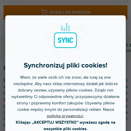
DODAJ DO KOSZYKA
Błyskawiczna dostawa
Komunikacja i 
Wysyłamy do godziny 15:00
Chwalicie nas za po
Synchronizuj pliki cookies!
Evolights Par 64 200W LED Zoom Auto V2
Wiem, że wiele osób ich nie znosi, ale tutaj są one
Evolights Par 64 200W LED Zoom Auto V2 to
niezbędne. Aby nasz sklep internetowy działał jak dobrze
zaawansowany reflektor sceniczny, który zapewnia
dobrany zestaw, używamy plików cookies. Dzięki nim
doskonałe oświetlenie teatralne w ciepłej bieli. Źródło
wyświetlimy Ci odpowiednie oferty, przyspieszymy działanie
światła COB LED WW o mocy 200 W zapewnia wysokiej
strony i poprawimy komfort zakupów. Używamy plików
jakości i wydajne oświetlenie. Kąt oświetlenia regulowany
cookie między innymi do personalizacji reklam. Nasza
za pomocą funkcji zoom w zakresie 10-50° i temperatura
polityka prywatności
.
barwowa 3200K czynią go idealnym do teatrów, koncertów i
Klikając „AKCEPTUJ WSZYSTKO” wyrażasz zgodę na
innych wydarzeń scenicznych.
wszystkie pliki cookies.