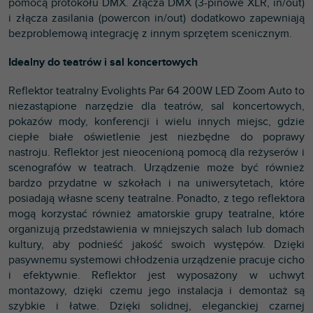
pomocą protokołu DMX. Złącza DMX (3-pinowe XLR, in/out)
i złącza zasilania (powercon in/out) dodatkowo zapewniają
bezproblemową integrację z innym sprzętem scenicznym.
Idealny do teatrów i sal koncertowych
Reflektor teatralny Evolights Par 64 200W LED Zoom Auto to
niezastąpione narzędzie dla teatrów, sal koncertowych,
pokazów mody, konferencji i wielu innych miejsc, gdzie
ciepłe białe oświetlenie jest niezbędne do poprawy
nastroju. Reflektor jest nieocenioną pomocą dla reżyserów i
scenografów w teatrach. Urządzenie może być również
bardzo przydatne w szkołach i na uniwersytetach, które
posiadają własne sceny teatralne. Ponadto, z tego reflektora
mogą korzystać również amatorskie grupy teatralne, które
organizują przedstawienia w mniejszych salach lub domach
kultury, aby podnieść jakość swoich występów. Dzięki
pasywnemu systemowi chłodzenia urządzenie pracuje cicho
i efektywnie. Reflektor jest wyposażony w uchwyt
montażowy, dzięki czemu jego instalacja i demontaż są
szybkie i łatwe. Dzięki solidnej, eleganckiej czarnej