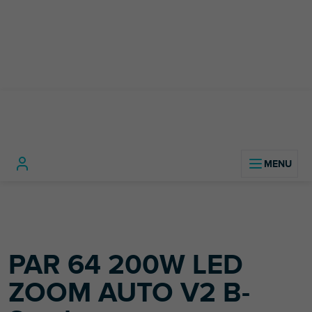
Przejść
do
treści
Home
Sprzęt DJ-ski
Druga szansa
PAR 64 200W LED ZOOM AUTO V2 B-Stock
PAR 64 200W LED
ZOOM AUTO V2 B-